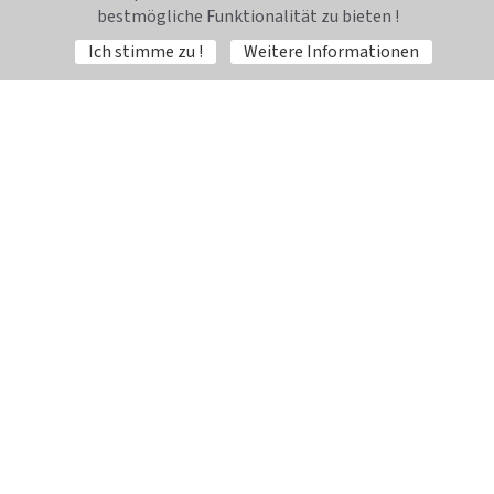
bestmögliche Funktionalität zu bieten !
Ich stimme zu !
Weitere Informationen
Widerrufsrecht für Verbraucher
Unsere AGB
Datenschutz
Kontakt
Impressum
© 2012 – 2026,
Brogli - der Eventausstatter
,
Red Frog Agentie
S.R.L.