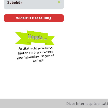
Zubehör
Widerruf Bestellung
Hoppla ...
Artikel nicht gefunden?
Wir
bieten ein breites Sortiment
auf
und in­for­mieren Sie gerne
!
Anfrage
Diese Internetpräsentati