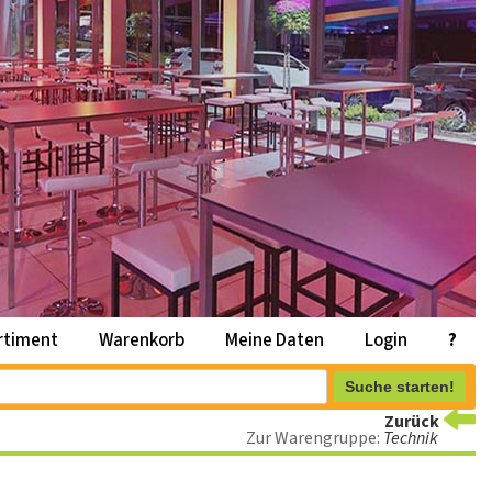
rtiment
Warenkorb
Meine Daten
Login
?
Suche starten!
Zurück
Zur Warengruppe:
Technik